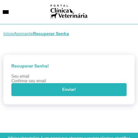
Início
Assinante
Recuperar Senha
SUGESTÕES DE BUSCA
Entidades
VetAgenda
Recuperar Senha!
Especialidades
Enviar!