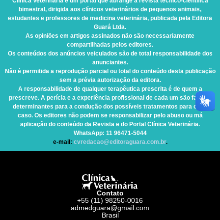
Clínica Veterinária
é um portal que abrange a revista técnico-científica
bimestral, dirigida aos clínicos veterinários de pequenos animais,
estudantes e professores de medicina veterinária, publicada pela Editora
Guará Ltda.
As opiniões em artigos assinados não são necessariamente
compartilhadas pelos editores.
Os conteúdos dos anúncios veiculados são de total responsabilidade dos
anunciantes.
Não é permitida a reprodução parcial ou total do conteúdo desta publicação
sem a prévia autorização da editora.
A responsabilidade de qualquer terapêutica prescrita é de quem a
prescreve. A perícia e a experiência profissional de cada um são fatores
determinantes para a condução dos possíveis tratamentos para cada
caso. Os editores não podem se responsabilizar pelo abuso ou má
aplicação do conteúdo da Revista e do Portal Clínica Veterinária.
WhatsApp
: 11 96471-5044
e-mail:
cvredacao@editoraguara.com.br
.
Contato
+55 (11) 98250-0016
admedguara@gmail.com
Brasil