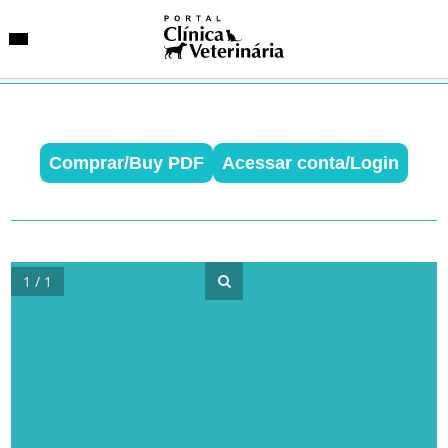
Comprar/Buy PDF
Acessar conta/Login
SUGESTÕES DE BUSCA
Entidades
VetAgenda
Especialidades
1 / 1