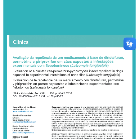
DOI: 10.46958/rcv.2018.XXIII.n.136.p.58-73