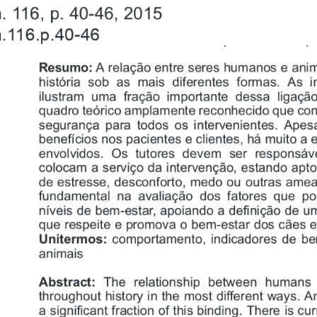





.116.p.40-46


	





	






























































