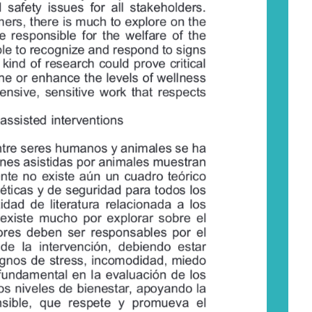




	
	
		
		








