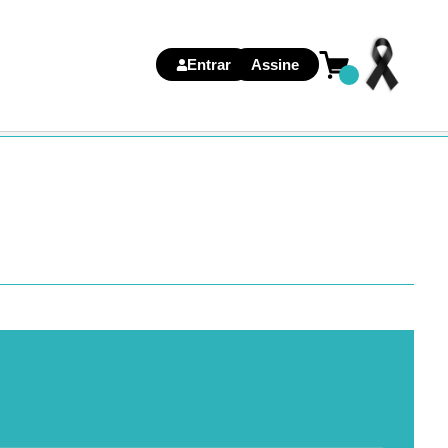
Entrar
Assine