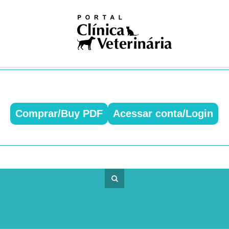
iosas
ivismo
na nuclear
ogia
gia
logia
ologia
gia
dia
Comprar/Buy PDF
Acessar conta/Login
ia clínica
ologia
ução
Pública
Única
ogia
res
logia
ses